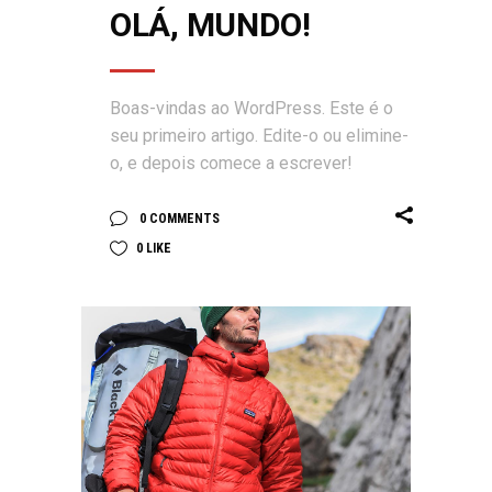
OLÁ, MUNDO!
Boas-vindas ao WordPress. Este é o
seu primeiro artigo. Edite-o ou elimine-
o, e depois comece a escrever!
0 COMMENTS
0
LIKE