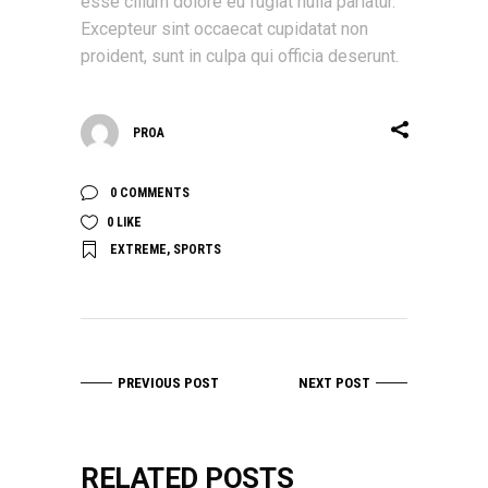
esse cillum dolore eu fugiat nulla pariatur.
Excepteur sint occaecat cupidatat non
proident, sunt in culpa qui officia deserunt.
PROA
0 COMMENTS
0
LIKE
EXTREME
,
SPORTS
PREVIOUS POST
NEXT POST
RELATED POSTS