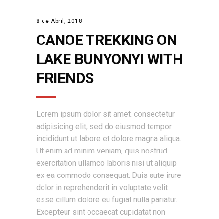
8 de Abril, 2018
CANOE TREKKING ON
LAKE BUNYONYI WITH
FRIENDS
Lorem ipsum dolor sit amet, consectetur
adipisicing elit, sed do eiusmod tempor
incididunt ut labore et dolore magna aliqua.
Ut enim ad minim veniam, quis nostrud
exercitation ullamco laboris nisi ut aliquip
ex ea commodo consequat. Duis aute irure
dolor in reprehenderit in voluptate velit
esse cillum dolore eu fugiat nulla pariatur.
Excepteur sint occaecat cupidatat non